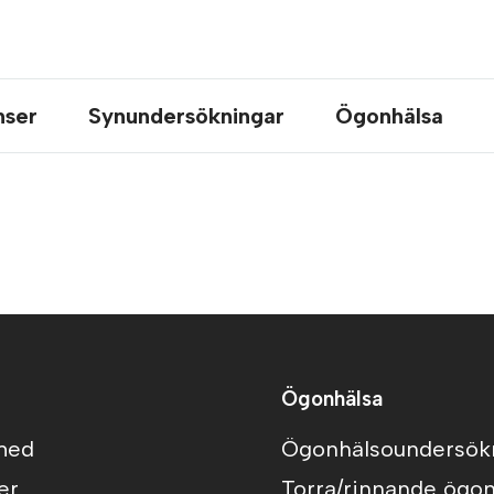
nser
Synundersökningar
Ögonhälsa
Ögonhälsa
 med
Ögonhälsoundersök
er
Torra/rinnande ögo