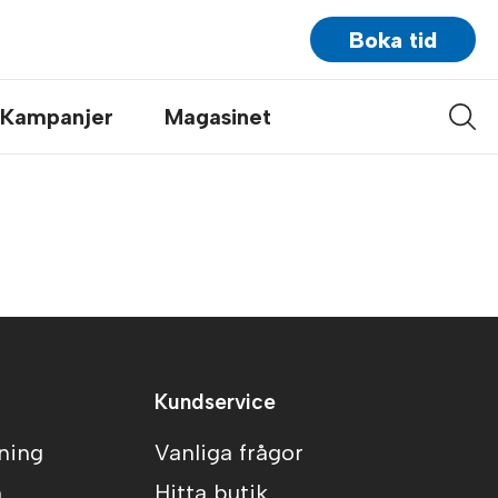
Boka tid
Kampanjer
Magasinet
Kundservice
ning
Vanliga frågor
n
Hitta butik