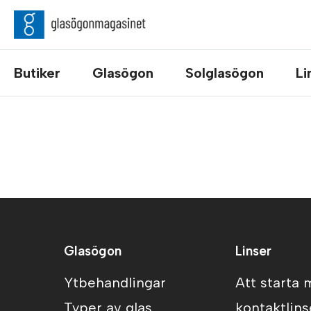
Butiker
Glasögon
Solglasögon
Li
Glasögon
Linser
Ytbehandlingar
Att starta
Typer av glas
kontaktlins