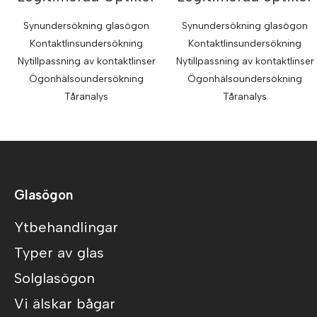
Synundersökning glasögon
Synundersökning glasögon
Kontaktlinsundersökning
Kontaktlinsundersökning
Nytillpassning av kontaktlinser
Nytillpassning av kontaktlinser
Ögonhälsoundersökning
Ögonhälsoundersökning
Tåranalys
Tåranalys
Glasögon
Ytbehandlingar
Typer av glas
Solglasögon
Vi älskar bågar