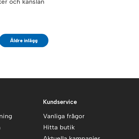
ker och känslan
Äldre inlägg
Kundservice
ning
Vanliga frågor
n
Hitta butik
Aktuella kampanjer