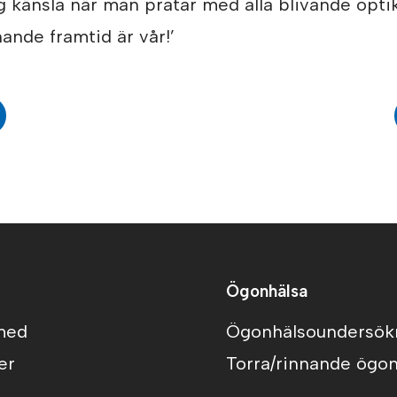
g känsla när man pratar med alla blivande opti
nande framtid är vår!’
Ögonhälsa
 med
Ögonhälsoundersök
er
Torra/rinnande ögo