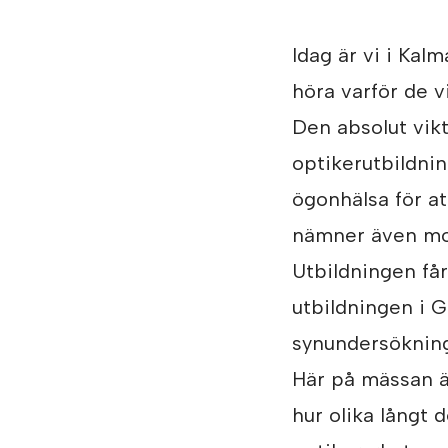
Idag är vi i Kalm
höra varför de v
Den absolut vikt
optikerutbildning
ögonhälsa för at
nämner även mod
Utbildningen får
utbildningen i 
synundersöknin
Här på mässan är 
hur olika långt 