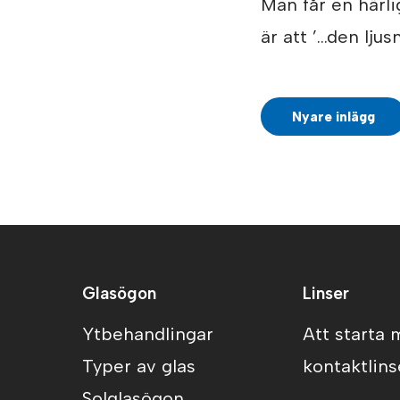
Man får en härli
är att ’…den ljus
Nyare inlägg
Glasögon
Linser
Ytbehandlingar
Att starta
Typer av glas
kontaktlins
Solglasögon