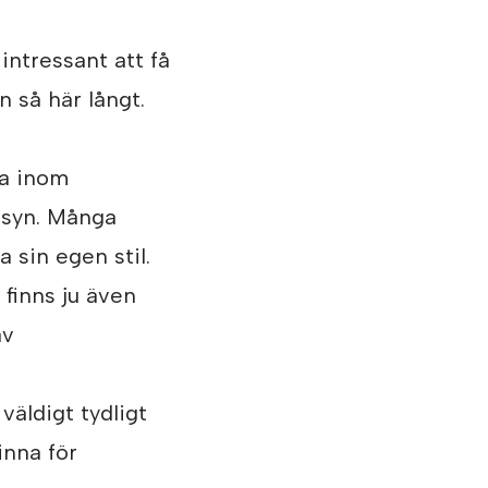
 intressant att få
n så här långt.
ba inom
s syn. Många
sin egen stil.
finns ju även
av
väldigt tydligt
inna för