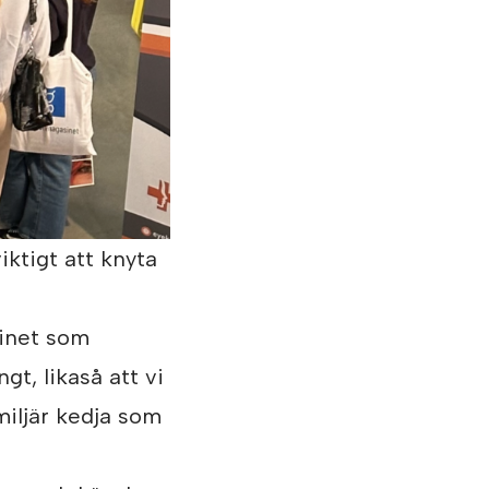
iktigt att knyta
sinet som
gt, likaså att vi
miljär kedja som