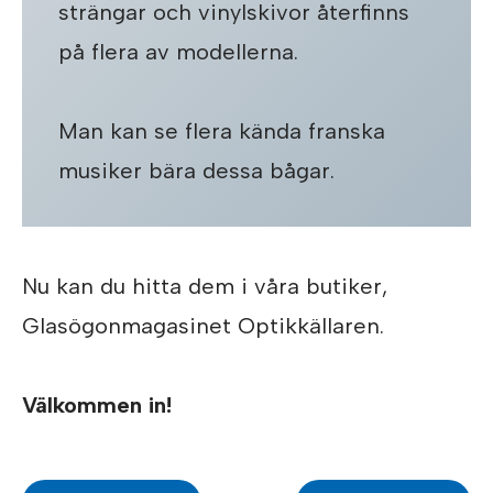
strängar och vinylskivor återfinns
på flera av modellerna.
Man kan se flera kända franska
musiker bära dessa bågar.
Nu kan du hitta dem i våra butiker,
Glasögonmagasinet Optikkällaren.
Välkommen in!