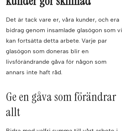
kunder gör skillnad
Det är tack vare er, våra kunder, och era
bidrag genom insamlade glasögon som vi
kan fortsätta detta arbete. Varje par
glasögon som doneras blir en
livsförändrande gåva för någon som
annars inte haft råd.
Ge en gåva som förändrar
allt
Bidra med valfri summa till vårt arbete i